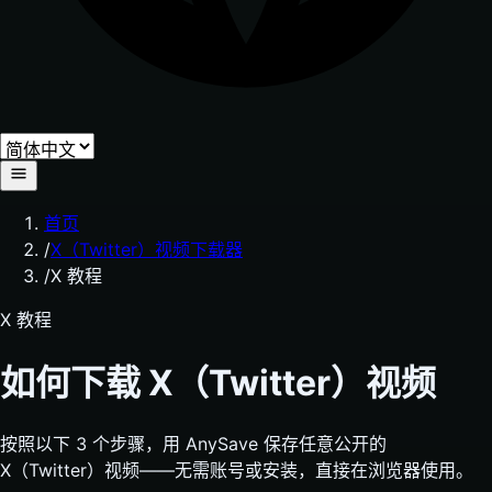
首页
/
X（Twitter）视频下载器
/
X 教程
X 教程
如何下载 X（Twitter）视频
按照以下 3 个步骤，用 AnySave 保存任意公开的
X（Twitter）视频——无需账号或安装，直接在浏览器使用。