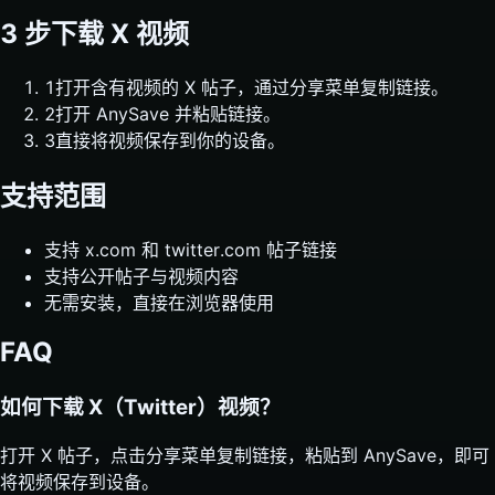
3 步下载 X 视频
1
打开含有视频的 X 帖子，通过分享菜单复制链接。
2
打开 AnySave 并粘贴链接。
3
直接将视频保存到你的设备。
支持范围
支持 x.com 和 twitter.com 帖子链接
支持公开帖子与视频内容
无需安装，直接在浏览器使用
FAQ
如何下载 X（Twitter）视频？
打开 X 帖子，点击分享菜单复制链接，粘贴到 AnySave，即可
将视频保存到设备。