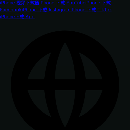
iPhone 视频下载器
iPhone 下载 YouTube
iPhone 下载
Facebook
iPhone 下载 Instagram
iPhone 下载 TikTok
iPhone
下载 App