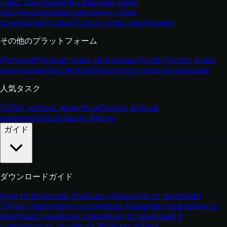
video downloader
Bilibili
Bilibili video
downloader
Kuaishou
Kuaishou video
downloader
Toutiao
Toutiao video downloader
その他のプラットフォーム
Pinterest
Pinterest video downloader
Tumblr
Tumblr video
downloader
Dailymotion
Dailymotion video downloader
人気タスク
TikTok without watermark
Douyin without
watermark
YouTube on iPhone
ガイド
ダウンロードガイド
How to download YouTube videos
How to download
TikTok videos
How to download Instagram videos
How to
download Facebook videos
How to download X
videos
How to download Pinterest videos