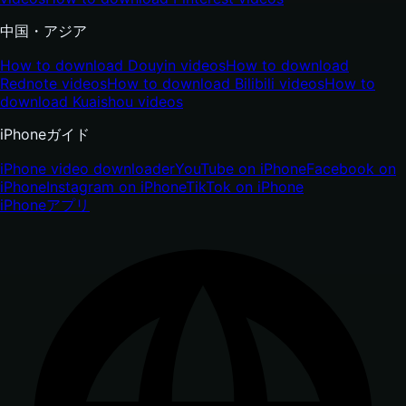
中国・アジア
How to download Douyin videos
How to download
Rednote videos
How to download Bilibili videos
How to
download Kuaishou videos
iPhoneガイド
iPhone video downloader
YouTube on iPhone
Facebook on
iPhone
Instagram on iPhone
TikTok on iPhone
iPhone
アプリ