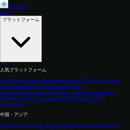
AnySave
ホーム
プラットフォーム
人気プラットフォーム
YouTube
YouTube video downloader
TikTok
TikTok video
downloader
Instagram
Instagram video
downloader
Facebook
Facebook video downloader
X
(Twitter)
X video downloader
Reddit
Reddit video
downloader
中国・アジア
Douyin
Douyin video downloader
Xiaohongshu
Rednote