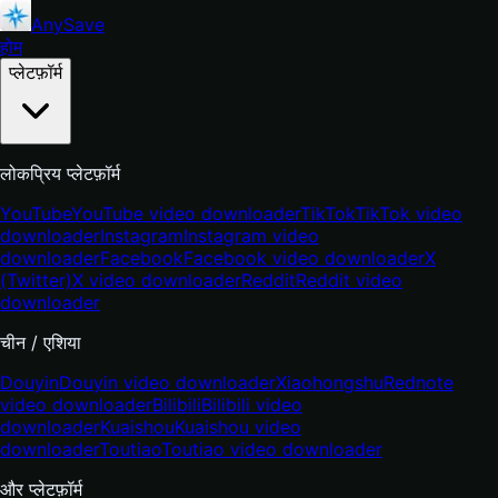
AnySave
होम
प्लेटफ़ॉर्म
लोकप्रिय प्लेटफ़ॉर्म
YouTube
YouTube video downloader
TikTok
TikTok video
downloader
Instagram
Instagram video
downloader
Facebook
Facebook video downloader
X
(Twitter)
X video downloader
Reddit
Reddit video
downloader
चीन / एशिया
Douyin
Douyin video downloader
Xiaohongshu
Rednote
video downloader
Bilibili
Bilibili video
downloader
Kuaishou
Kuaishou video
downloader
Toutiao
Toutiao video downloader
और प्लेटफ़ॉर्म