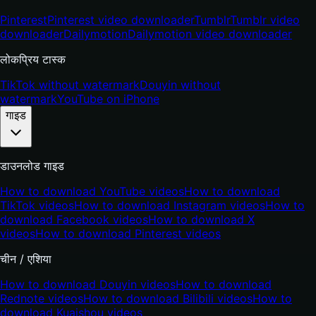
Pinterest
Pinterest video downloader
Tumblr
Tumblr video
downloader
Dailymotion
Dailymotion video downloader
लोकप्रिय टास्क
TikTok without watermark
Douyin without
watermark
YouTube on iPhone
गाइड
डाउनलोड गाइड
How to download YouTube videos
How to download
TikTok videos
How to download Instagram videos
How to
download Facebook videos
How to download X
videos
How to download Pinterest videos
चीन / एशिया
How to download Douyin videos
How to download
Rednote videos
How to download Bilibili videos
How to
download Kuaishou videos