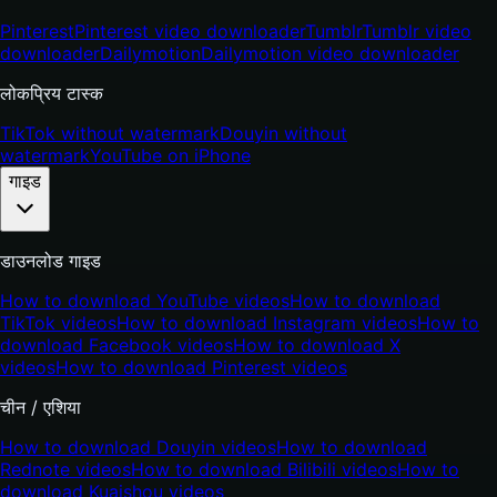
Pinterest
Pinterest video downloader
Tumblr
Tumblr video
downloader
Dailymotion
Dailymotion video downloader
लोकप्रिय टास्क
TikTok without watermark
Douyin without
watermark
YouTube on iPhone
गाइड
डाउनलोड गाइड
How to download YouTube videos
How to download
TikTok videos
How to download Instagram videos
How to
download Facebook videos
How to download X
videos
How to download Pinterest videos
चीन / एशिया
How to download Douyin videos
How to download
Rednote videos
How to download Bilibili videos
How to
download Kuaishou videos