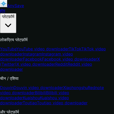
AnySave
होम
प्लेटफ़ॉर्म
लोकप्रिय प्लेटफ़ॉर्म
YouTube
YouTube video downloader
TikTok
TikTok video
downloader
Instagram
Instagram video
downloader
Facebook
Facebook video downloader
X
(Twitter)
X video downloader
Reddit
Reddit video
downloader
चीन / एशिया
Douyin
Douyin video downloader
Xiaohongshu
Rednote
video downloader
Bilibili
Bilibili video
downloader
Kuaishou
Kuaishou video
downloader
Toutiao
Toutiao video downloader
और प्लेटफ़ॉर्म