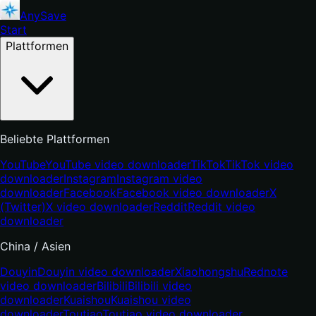
AnySave
Start
Plattformen
Beliebte Plattformen
YouTube
YouTube video downloader
TikTok
TikTok video
downloader
Instagram
Instagram video
downloader
Facebook
Facebook video downloader
X
(Twitter)
X video downloader
Reddit
Reddit video
downloader
China / Asien
Douyin
Douyin video downloader
Xiaohongshu
Rednote
video downloader
Bilibili
Bilibili video
downloader
Kuaishou
Kuaishou video
downloader
Toutiao
Toutiao video downloader