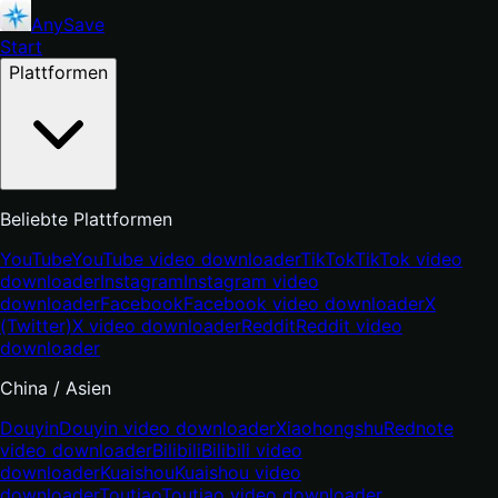
AnySave
Start
Plattformen
Beliebte Plattformen
YouTube
YouTube video downloader
TikTok
TikTok video
downloader
Instagram
Instagram video
downloader
Facebook
Facebook video downloader
X
(Twitter)
X video downloader
Reddit
Reddit video
downloader
China / Asien
Douyin
Douyin video downloader
Xiaohongshu
Rednote
video downloader
Bilibili
Bilibili video
downloader
Kuaishou
Kuaishou video
downloader
Toutiao
Toutiao video downloader